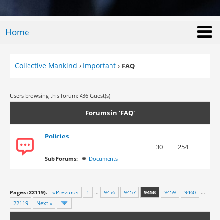
Home
Collective Mankind
›
Important
›
FAQ
Users browsing this forum: 436 Guest(s)
Forums in 'FAQ'
Policies
30
254
Sub Forums:
Documents
Pages (22119):
« Previous
1
…
9456
9457
9458
9459
9460
…
22119
Next »