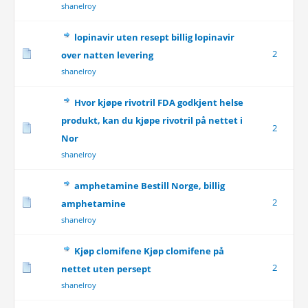
shanelroy
lopinavir uten resept billig lopinavir
2
over natten levering
shanelroy
Hvor kjøpe rivotril FDA godkjent helse
produkt, kan du kjøpe rivotril på nettet i
2
Nor
shanelroy
amphetamine Bestill Norge, billig
2
amphetamine
shanelroy
Kjøp clomifene Kjøp clomifene på
2
nettet uten persept
shanelroy