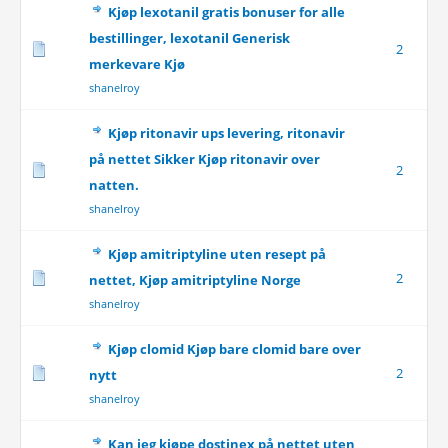
Kjøp lexotanil gratis bonuser for alle
bestillinger, lexotanil Generisk
2
merkevare Kjø
shanelroy
Kjøp ritonavir ups levering, ritonavir
på nettet Sikker Kjøp ritonavir over
2
natten.
shanelroy
Kjøp amitriptyline uten resept på
2
nettet, Kjøp amitriptyline Norge
shanelroy
Kjøp clomid Kjøp bare clomid bare over
2
nytt
shanelroy
Kan jeg kjøpe dostinex på nettet uten