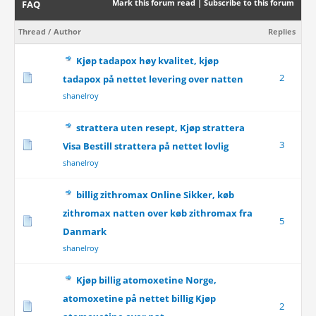
Mark this forum read
|
Subscribe to this forum
FAQ
Thread
/
Author
Replies
Kjøp tadapox høy kvalitet, kjøp
2
tadapox på nettet levering over natten
shanelroy
strattera uten resept, Kjøp strattera
3
Visa Bestill strattera på nettet lovlig
shanelroy
billig zithromax Online Sikker, køb
zithromax natten over køb zithromax fra
5
Danmark
shanelroy
Kjøp billig atomoxetine Norge,
atomoxetine på nettet billig Kjøp
2