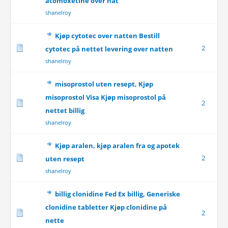
atomoxetine over nat
shanelroy
Kjøp cytotec over natten Bestill
2
cytotec på nettet levering over natten
shanelroy
misoprostol uten resept, Kjøp
misoprostol Visa Kjøp misoprostol på
2
nettet billig
shanelroy
Kjøp aralen, kjøp aralen fra og apotek
2
uten resept
shanelroy
billig clonidine Fed Ex billig, Generiske
clonidine tabletter Kjøp clonidine på
2
nette