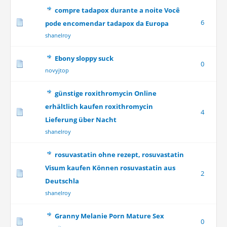
compre tadapox durante a noite Você
6
pode encomendar tadapox da Europa
shanelroy
Ebony sloppy suck
0
novyjtop
günstige roxithromycin Online
erhältlich kaufen roxithromycin
4
Lieferung über Nacht
shanelroy
rosuvastatin ohne rezept, rosuvastatin
Visum kaufen Können rosuvastatin aus
2
Deutschla
shanelroy
Granny Melanie Porn Mature Sex
0