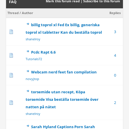
Mark this forum read
|
Subscribe to this forum
FAQ
Thread
/
Author
Replies
billig toprol xl Fed Ex billig, generiska
3
toprol xl tabletter Kan du beställa toprol
shanelroy
Pcdc Rapt 6.6
4
Tutorials72
Webcam nerd feet fan compilation
0
novyjtop
torsemide utan recept, Köpa
torsemide Visa beställa torsemide över
2
natten på nätet
shanelroy
Sarah Hyland Captions Porn Sarah