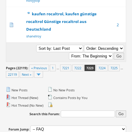
novyjtop
kaufen rocaltrol, kaufen günstige
rocaltrol Günstige rocaltrol aus
2
Deutschland
shanelroy
Pages (22119):
« Previous
1
…
7221
7222
7223
7224
7225
…
22119
Next »
New Posts
No New Posts
Hot Thread (New)
Contains Posts by You
Hot Thread (No New)
Search this Forum:
Forum Jump: