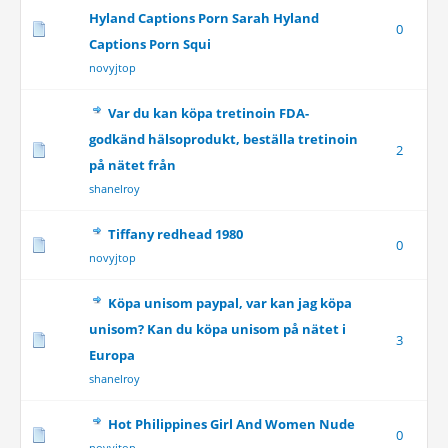
Hyland Captions Porn Sarah Hyland
0
Captions Porn Squi
novyjtop
Var du kan köpa tretinoin FDA-
godkänd hälsoprodukt, beställa tretinoin
2
på nätet från
shanelroy
Tiffany redhead 1980
0
novyjtop
Köpa unisom paypal, var kan jag köpa
unisom? Kan du köpa unisom på nätet i
3
Europa
shanelroy
Hot Philippines Girl And Women Nude
0
novyjtop