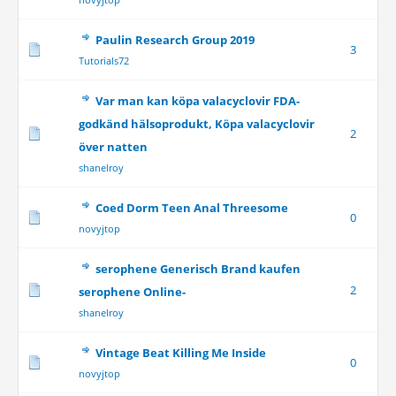
Paulin Research Group 2019
3
Tutorials72
Var man kan köpa valacyclovir FDA-
godkänd hälsoprodukt, Köpa valacyclovir
2
över natten
shanelroy
Coed Dorm Teen Anal Threesome
0
novyjtop
serophene Generisch Brand kaufen
2
serophene Online-
shanelroy
Vintage Beat Killing Me Inside
0
novyjtop