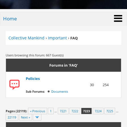
Home
Collective Mankind
›
Important
›
FAQ
Users browsing this forum: 667 Guest(s)
Forums in 'FAQ'
Policies
30
254
Sub Forums:
Documents
Pages (22119):
« Previous
1
…
7221
7222
7223
7224
7225
…
22119
Next »