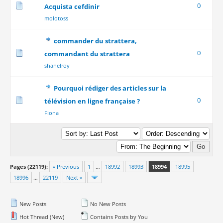
0
Acquista cefdinir
molotoss
commander du strattera,
0
commandant du strattera
shanelroy
Pourquoi rédiger des articles sur la
0
télévision en ligne française ?
Fiona
Pages (22119):
« Previous
1
…
18992
18993
18994
18995
18996
…
22119
Next »
New Posts
No New Posts
Hot Thread (New)
Contains Posts by You