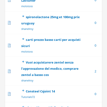
0
Lactuflor
molotoss
spironolactone 25mg et 100mg prix
0
uruguay
shanelroy
carti prezzo basso carti per acquisti
0
sicuri
molotoss
Vuoi acquistarere zentel senza
l'approvazione del medico, comprare
2
zentel a basso cos
shanelroy
Consteel Csjoint 14
0
Tutorials72