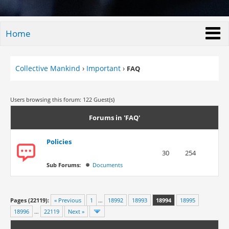
Home
Collective Mankind
›
Important
›
FAQ
Users browsing this forum: 122 Guest(s)
Forums in 'FAQ'
Policies
30
254
Sub Forums:
Documents
Pages (22119):
« Previous
1
…
18992
18993
18994
18995
18996
…
22119
Next »