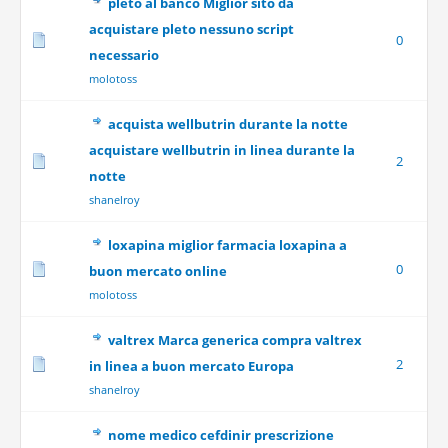
pleto al banco Miglior sito da
acquistare pleto nessuno script
0
necessario
molotoss
acquista wellbutrin durante la notte
acquistare wellbutrin in linea durante la
2
notte
shanelroy
loxapina miglior farmacia loxapina a
0
buon mercato online
molotoss
valtrex Marca generica compra valtrex
2
in linea a buon mercato Europa
shanelroy
nome medico cefdinir prescrizione