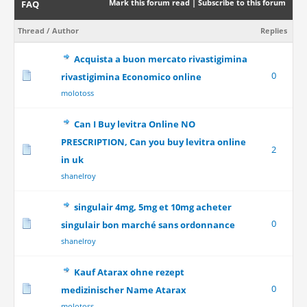
Mark this forum read
|
Subscribe to this forum
FAQ
Thread
/
Author
Replies
Acquista a buon mercato rivastigimina
0
rivastigimina Economico online
molotoss
Can I Buy levitra Online NO
PRESCRIPTION, Can you buy levitra online
2
in uk
shanelroy
singulair 4mg, 5mg et 10mg acheter
0
singulair bon marché sans ordonnance
shanelroy
Kauf Atarax ohne rezept
0
medizinischer Name Atarax
molotoss