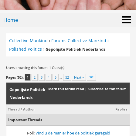
Home
Collective Mankind
›
Forums Collective Mankind
›
Polished Politics
›
Gepolijste Politiek Nederlands
Users browsing this forum: 1 Guest(s)
Pages (52):
1
2
3
4
5
…
52
Next »
Mark this forum read
|
Subscribe to this forum
Gepolijste Politiek
Nederlands
Thread
/
Author
Replies
Important Threads
Poll:
Vind u de manier hoe de politiek geregeld