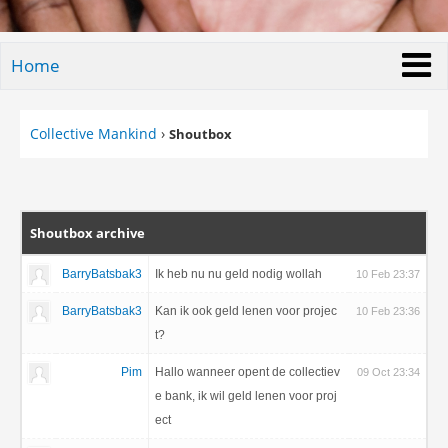
Home
Collective Mankind
›
Shoutbox
Shoutbox archive
BarryBatsbak3
Ik heb nu nu geld nodig wollah
10 Feb 23:37
BarryBatsbak3
Kan ik ook geld lenen voor projec
10 Feb 23:36
t?
Pim
Hallo wanneer opent de collectiev
09 Oct 23:34
e bank, ik wil geld lenen voor proj
ect