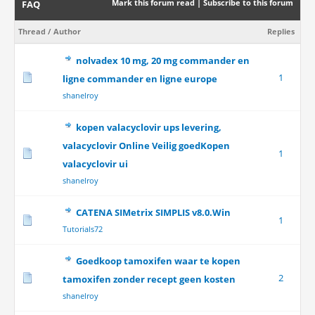
Mark this forum read
|
Subscribe to this forum
FAQ
Thread
/
Author
Replies
nolvadex 10 mg, 20 mg commander en
1
ligne commander en ligne europe
shanelroy
kopen valacyclovir ups levering,
valacyclovir Online Veilig goedKopen
1
valacyclovir ui
shanelroy
CATENA SIMetrix SIMPLIS v8.0.Win
1
Tutorials72
Goedkoop tamoxifen waar te kopen
2
tamoxifen zonder recept geen kosten
shanelroy