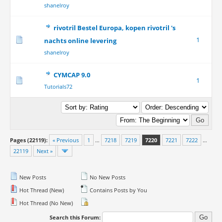
shanelroy
rivotril Bestel Europa, kopen rivotril 's
1
nachts online levering
shanelroy
CYMCAP 9.0
1
Tutorials72
Pages (22119):
« Previous
1
…
7218
7219
7220
7221
7222
…
22119
Next »
New Posts
No New Posts
Hot Thread (New)
Contains Posts by You
Hot Thread (No New)
Search this Forum: