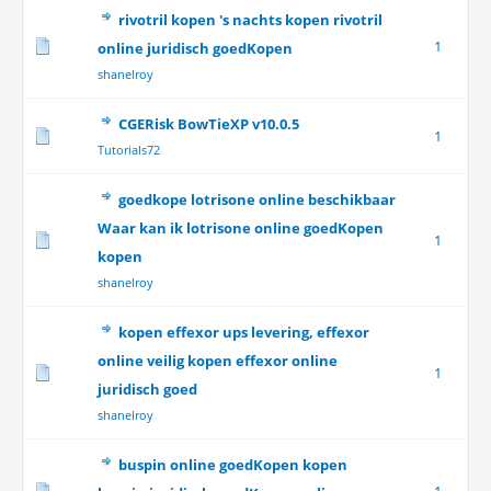
rivotril kopen 's nachts kopen rivotril
1
online juridisch goedKopen
shanelroy
CGERisk BowTieXP v10.0.5
1
Tutorials72
goedkope lotrisone online beschikbaar
Waar kan ik lotrisone online goedKopen
1
kopen
shanelroy
kopen effexor ups levering, effexor
online veilig kopen effexor online
1
juridisch goed
shanelroy
buspin online goedKopen kopen