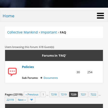
Home
Collective Mankind
›
Important
›
FAQ
Users browsing this forum: 618 Guest(s)
Forums in 'FAQ'
Policies
30
254
Sub Forums:
Documents
Pages (22119):
« Previous
1
…
7218
7219
7220
7221
7222
…
22119
Next »