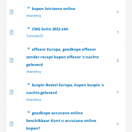
kopen lotrisone online
1
shanelroy
CMG Suite 2022 x64
1
Tutorials72
effexor Europa, goedkope effexor
zonder recept kopen effexor 's nachts
2
geleverd
shanelroy
buspin Bestel Europa, kopen buspin 's
1
nachts geleverd
shanelroy
goedkope accutane online
beschikbaar Kunt u accutane online
1
kopen?