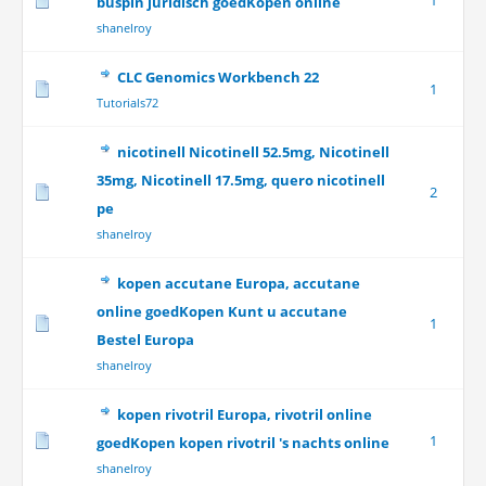
1
buspin juridisch goedKopen online
shanelroy
CLC Genomics Workbench 22
1
Tutorials72
nicotinell Nicotinell 52.5mg, Nicotinell
35mg, Nicotinell 17.5mg, quero nicotinell
2
pe
shanelroy
kopen accutane Europa, accutane
online goedKopen Kunt u accutane
1
Bestel Europa
shanelroy
kopen rivotril Europa, rivotril online
1
goedKopen kopen rivotril 's nachts online
shanelroy