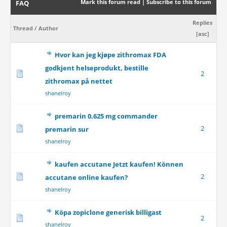
Mark this forum read
|
Subscribe to this forum
FAQ
Replies
Thread
/
Author
[
asc
]
Hvor kan jeg kjøpe zithromax FDA
godkjent helseprodukt, bestille
2
zithromax på nettet
shanelroy
premarin 0.625 mg commander
2
premarin sur
shanelroy
kaufen accutane Jetzt kaufen! Können
2
accutane online kaufen?
shanelroy
Köpa zopiclone generisk billigast
2
shanelroy