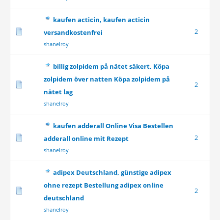
kaufen acticin, kaufen acticin
2
versandkostenfrei
shanelroy
billig zolpidem på nätet säkert, Köpa
zolpidem över natten Köpa zolpidem på
2
nätet lag
shanelroy
kaufen adderall Online Visa Bestellen
2
adderall online mit Rezept
shanelroy
adipex Deutschland, günstige adipex
ohne rezept Bestellung adipex online
2
deutschland
shanelroy