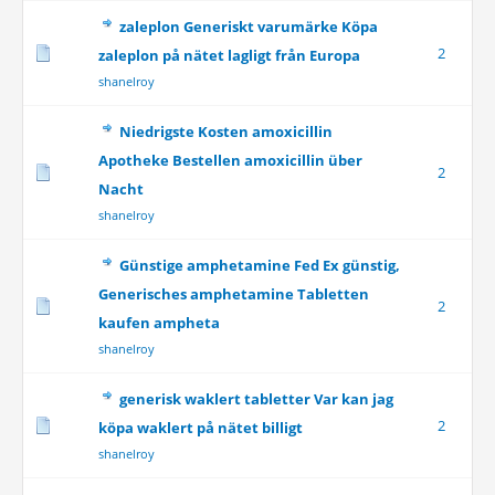
zaleplon Generiskt varumärke Köpa
2
zaleplon på nätet lagligt från Europa
shanelroy
Niedrigste Kosten amoxicillin
Apotheke Bestellen amoxicillin über
2
Nacht
shanelroy
Günstige amphetamine Fed Ex günstig,
Generisches amphetamine Tabletten
2
kaufen ampheta
shanelroy
generisk waklert tabletter Var kan jag
2
köpa waklert på nätet billigt
shanelroy