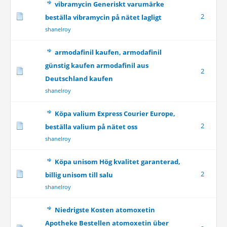
vibramycin Generiskt varumärke
2
beställa vibramycin på nätet lagligt
shanelroy
armodafinil kaufen, armodafinil
günstig kaufen armodafinil aus
2
Deutschland kaufen
shanelroy
Köpa valium Express Courier Europe,
2
beställa valium på nätet oss
shanelroy
Köpa unisom Hög kvalitet garanterad,
2
billig unisom till salu
shanelroy
Niedrigste Kosten atomoxetin
Apotheke Bestellen atomoxetin über