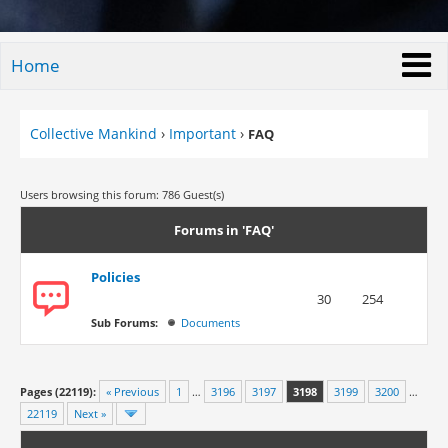
Home
Collective Mankind
›
Important
›
FAQ
Users browsing this forum: 786 Guest(s)
Forums in 'FAQ'
Policies
30
254
Sub Forums:
Documents
Pages (22119):
« Previous
1
…
3196
3197
3198
3199
3200
…
22119
Next »