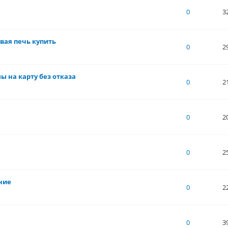
of 5 in Average
1
2
3
4
5
0
3
овая печь купить
of 5 in Average
1
2
3
4
5
0
2
ы на карту без отказа
of 5 in Average
1
2
3
4
5
0
2
of 5 in Average
1
2
3
4
5
0
2
of 5 in Average
1
2
3
4
5
0
2
ение
of 5 in Average
1
2
3
4
5
0
2
of 5 in Average
1
2
3
4
5
0
3