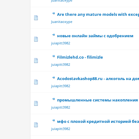
Juanitaoxype
Are there any mature models with except
0 Vote(s) - 0 out 
Juanitaoxype
новые онлайн займы с одобрением
0 Vote(s) - 0 out 
juiapitt3982
Filmizlehd.co - filimizle
0 Vote(s) - 0 out 
juiapitt3982
Acodostavkashop88.ru - алкоголь на до
0 Vote(s) - 0 out 
juiapitt3982
промышленные системы накопления 
0 Vote(s) - 0 out 
juiapitt3982
мфо с плохой кредитной историей без 
0 Vote(s) - 0 out 
juiapitt3982