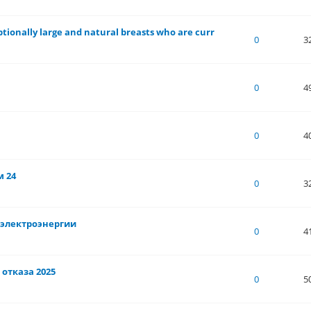
ionally large and natural breasts who are curr
of 5 in Average
1
2
3
4
5
0
3
of 5 in Average
1
2
3
4
5
0
4
of 5 in Average
1
2
3
4
5
0
4
м 24
of 5 in Average
1
2
3
4
5
0
3
электроэнергии
of 5 in Average
1
2
3
4
5
0
4
отказа 2025
of 5 in Average
1
2
3
4
5
0
5