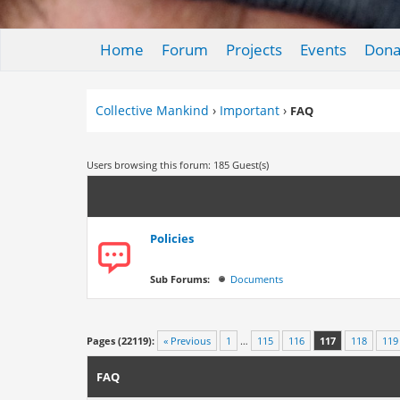
Home
Forum
Projects
Events
Dona
Collective Mankind
›
Important
›
FAQ
Users browsing this forum: 185 Guest(s)
Policies
Sub Forums:
Documents
Pages (22119):
« Previous
1
…
115
116
117
118
119
FAQ