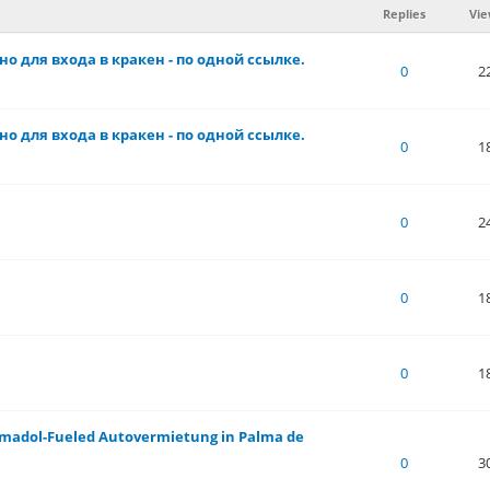
Replies
Vie
ужно для входа в кракен - по одной ссылке.
of 5 in Average
1
2
3
4
5
0
2
ужно для входа в кракен - по одной ссылке.
of 5 in Average
1
2
3
4
5
0
1
of 5 in Average
1
2
3
4
5
0
2
of 5 in Average
1
2
3
4
5
0
1
of 5 in Average
1
2
3
4
5
0
1
amadol-Fueled Autovermietung in Palma de
of 5 in Average
1
2
3
4
5
0
3