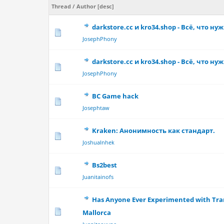
Thread
/
Author
[
desc
]
darkstore.cc и kro34.shop - Всё, что н
0 Vote(s) - 0 out 
JosephPhony
darkstore.cc и kro34.shop - Всё, что н
0 Vote(s) - 0 out 
JosephPhony
BC Game hack
0 Vote(s) - 0 out 
Josephtaw
Kraken: Анонимность как стандарт.
0 Vote(s) - 0 out 
JoshuaInhek
Bs2best
0 Vote(s) - 0 out 
Juanitainofs
Has Anyone Ever Experimented with Tr
0 Vote(s) - 0 out 
Mallorca