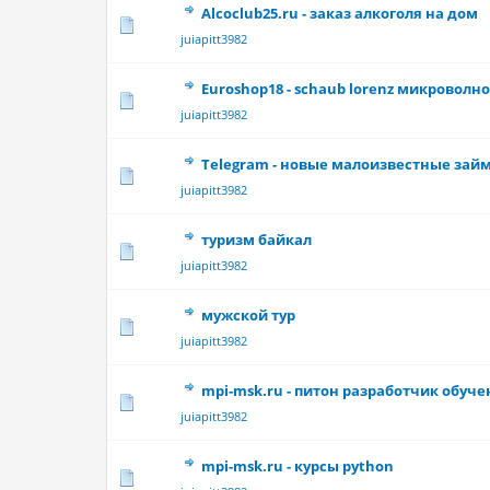
Alcoclub25.ru - заказ алкоголя на дом
0 Vote(s) - 0 out 
juiapitt3982
Euroshop18 - schaub lorenz микроволн
0 Vote(s) - 0 out 
juiapitt3982
Telegram - новые малоизвестные займ
0 Vote(s) - 0 out 
juiapitt3982
туризм байкал
0 Vote(s) - 0 out 
juiapitt3982
мужской тур
0 Vote(s) - 0 out 
juiapitt3982
mpi-msk.ru - питон разработчик обуч
0 Vote(s) - 0 out 
juiapitt3982
mpi-msk.ru - курсы python
0 Vote(s) - 0 out 