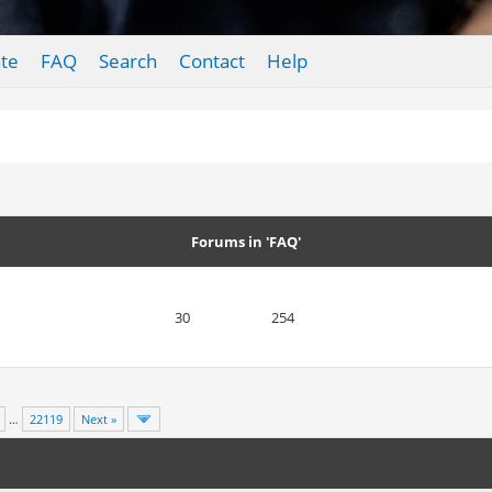
te
FAQ
Search
Contact
Help
Forums in 'FAQ'
30
254
…
22119
Next »