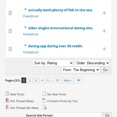
actually work plenty of fish in the sea,
0
FrankJScott
older singles international dating site,
0
FrankJScott
dating app dating over 30 reddit,
0
FrankJScott
Pages (51):
1
2
3
4
5
…
51
Next »
New Posts
No New Posts
Hot Thread (New)
Contains Posts by You
Hot Thread (No New)
Search this Forum: