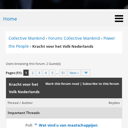
Home
Collective Mankind
›
Forums Collective Mankind
›
Power
the People
›
Kracht voor het Volk Nederlands
Users browsing this forum: 2 Guest(s)
Pages (51):
1
2
3
4
5
…
51
Next »
Mark this forum read
|
Subscribe to this forum
Kracht voor het
Volk Nederlands
Thread
/
Author
Replies
Important Threads
Poll:
Wat vind u van maatschappijen