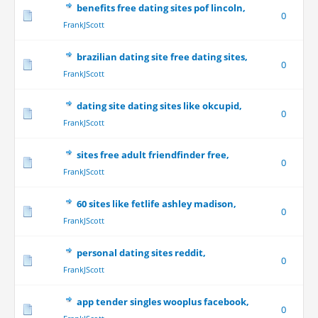
benefits free dating sites pof lincoln,
0
FrankJScott
brazilian dating site free dating sites,
0
FrankJScott
dating site dating sites like okcupid,
0
FrankJScott
sites free adult friendfinder free,
0
FrankJScott
60 sites like fetlife ashley madison,
0
FrankJScott
personal dating sites reddit,
0
FrankJScott
app tender singles wooplus facebook,
0