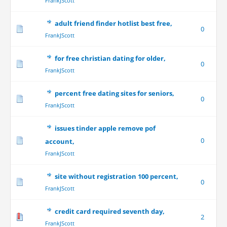
FrankJScott
adult friend finder hotlist best free,
0
FrankJScott
for free christian dating for older,
0
FrankJScott
percent free dating sites for seniors,
0
FrankJScott
issues tinder apple remove pof
0
account,
FrankJScott
site without registration 100 percent,
0
FrankJScott
credit card required seventh day,
2
FrankJScott